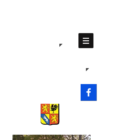
Commune
de
Waldweistroff