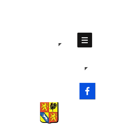
Commune
de
Waldweistroff