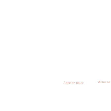
Adresse 
Appelez-nous:
43, rue d
Tél.: 03 87 35 00 64