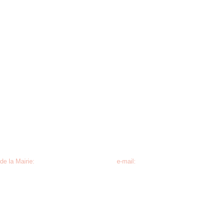
de la Mairie:
e-mail:
e la Libération, 57320 Waldweistroff
commune-de-waldweistroff@wanado