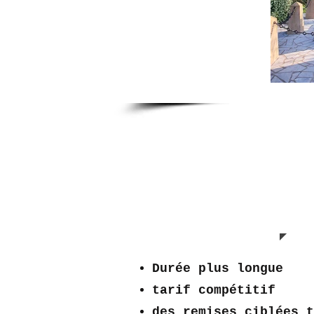
Périscolaire
2021 /
2022
Durée plus longue
tarif compétitif
des remises ciblées t