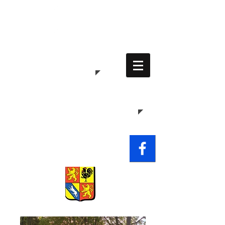
Commune
de
Waldweistroff